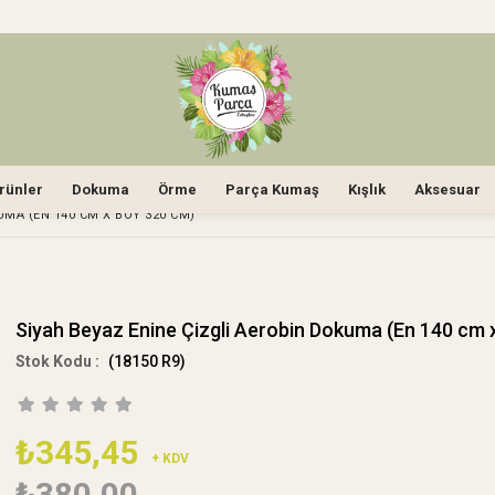
rünler
Dokuma
Örme
Parça Kumaş
Kışlık
Aksesuar
UMA (EN 140 CM X BOY 320 CM)
Siyah Beyaz Enine Çizgli Aerobin Dokuma (En 140 cm 
(18150 R9)
₺345,45
+ KDV
₺380,00