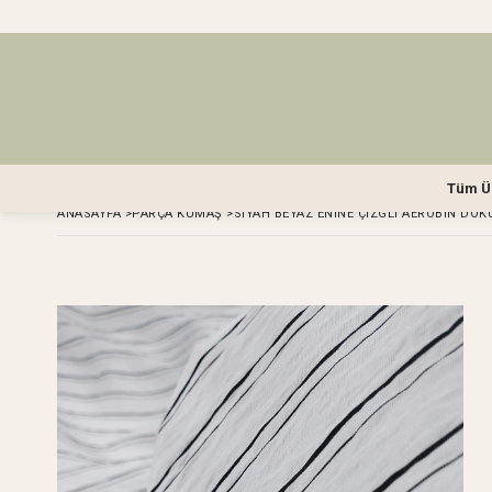
Tüm Ü
ANASAYFA
>
PARÇA KUMAŞ
>
SIYAH BEYAZ ENINE ÇIZGLI AEROBIN DOK