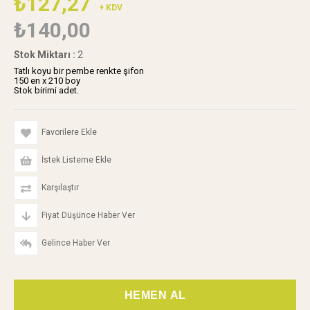
₺127,27
+ KDV
₺140,00
Stok Miktarı
:
2
Tatlı koyu bir pembe renkte şifon
150 en x 210 boy
Stok birimi adet.
Favorilere Ekle
İstek Listeme Ekle
Karşılaştır
Fiyat Düşünce Haber Ver
Gelince Haber Ver