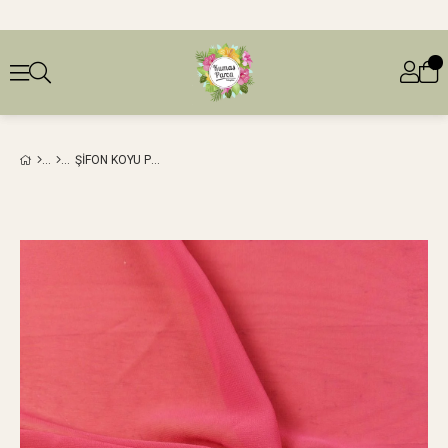
ŞIFON KOYU PEMBE RENK (150 EN X 210 BOY)