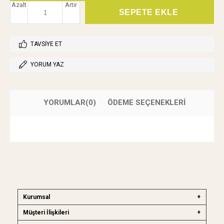
Azalt
Artır
TAVSIYE ET
YORUM YAZ
YORUMLAR
(0)
ÖDEME SEÇENEKLERI
Kurumsal
Müşteri İlişkileri