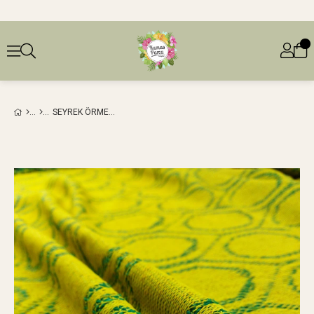
SEYREK ÖRME TRIKO PAMUKSU YEŞIL SARI (EN 150 CM X BOY 125 CM)