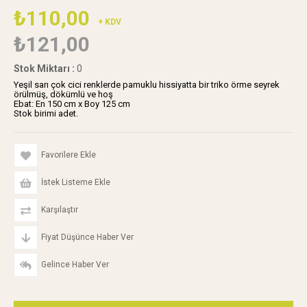
₺110,00
+ KDV
₺121,00
Stok Miktarı
:
0
Yeşil sarı çok cici renklerde pamuklu hissiyatta bir triko örme seyrek
örülmüş, dökümlü ve hoş
Ebat: En 150 cm x Boy 125 cm
Stok birimi adet.
Favorilere Ekle
İstek Listeme Ekle
Karşılaştır
Fiyat Düşünce Haber Ver
Gelince Haber Ver