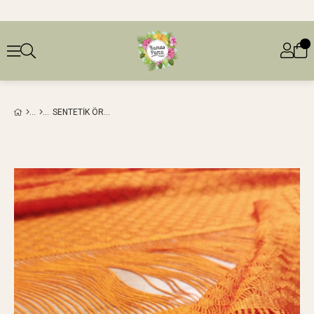
SENTETIK ÖRME TURUNCU RENKTE (EN 170 CM X BOY 180 CM)