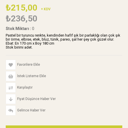
₺215,00
+ KDV
₺236,50
Stok Miktarı
:
0
Pastel bir turuncu renkte, kendinden hafif şık bir parlaklığı olan çok şık
bir örme, elbise, etek, bluz, tünik, pareo, şal her şey çok güzel olur.
Ebat: En 170 cm x Boy 180 cm
Stok birimi adet.
Favorilere Ekle
İstek Listeme Ekle
Karşılaştır
Fiyat Düşünce Haber Ver
Gelince Haber Ver