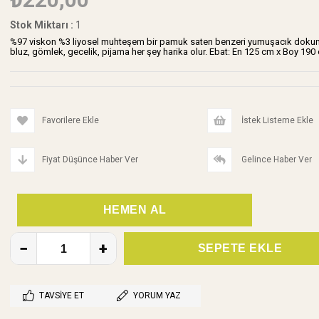
Stok Miktarı
:
1
%97 viskon %3 liyosel muhteşem bir pamuk saten benzeri yumuşacık dokuma, 
bluz, gömlek, gecelik, pijama her şey harika olur. Ebat: En 125 cm x Boy 190
Favorilere Ekle
İstek Listeme Ekle
Fiyat Düşünce Haber Ver
Gelince Haber Ver
TAVSIYE ET
YORUM YAZ