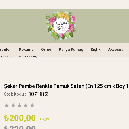
rünler
Dokuma
Örme
Parça Kumaş
Kışlık
Aksesuar
125 CM X BOY 190 CM)
Şeker Pembe Renkte Pamuk Saten (En 125 cm x Boy 
(8371 R15)
₺200,00
+ KDV
₺220,00