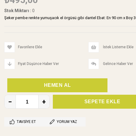
Stok Miktarı
:
0
Şeker pembe renkte yumuşacık el örgüsü gibi dantel Ebat: En 90 cm x Boy 3
Favorilere Ekle
İstek Listeme Ekle
Fiyat Düşünce Haber Ver
Gelince Haber Ver
TAVSIYE ET
YORUM YAZ