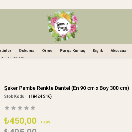
rünler
Dokuma
Örme
Parça Kumaş
Kışlık
Aksesuar
 X BOY 300 CM)
Şeker Pembe Renkte Dantel (En 90 cm x Boy 300 cm)
(18424 S16)
₺450,00
+ KDV
₺495,00