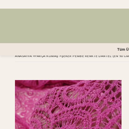
Tüm Ü
ANASAYFA
>
PARÇA KUMAŞ
>
ŞEKER PEMBE RENKTE DANTEL (EN 90 CM