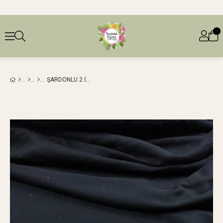
ŞARDONLU 2 İPLIK SIYAH RENKTEEN: 170 CM