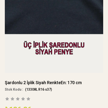
Şardonlu 2 İplik Siyah RenkteEn: 170 cm
(13308L R16 s37)