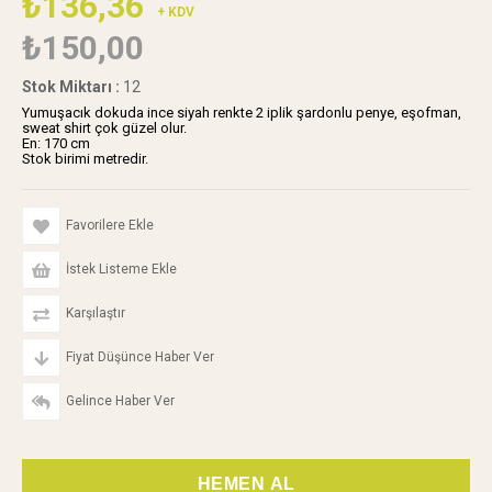
₺136,36
+ KDV
₺150,00
Stok Miktarı
:
12
Yumuşacık dokuda ince siyah renkte 2 iplik şardonlu penye, eşofman,
sweat shirt çok güzel olur.
En: 170 cm
Stok birimi metredir.
Favorilere Ekle
İstek Listeme Ekle
Karşılaştır
Fiyat Düşünce Haber Ver
Gelince Haber Ver