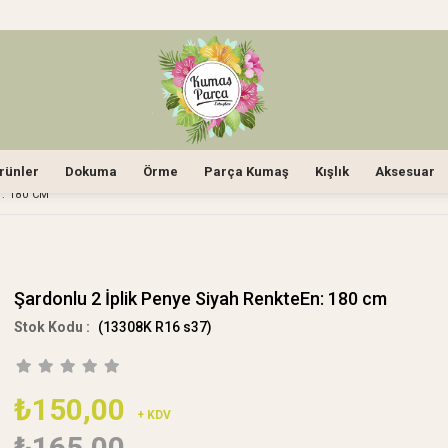
rünler
Dokuma
Örme
Parça Kumaş
Kışlık
Aksesuar
: 180 CM
Şardonlu 2 İplik Penye Siyah RenkteEn: 180 cm
(13308K R16 s37)
₺150,00
+ KDV
₺165,00