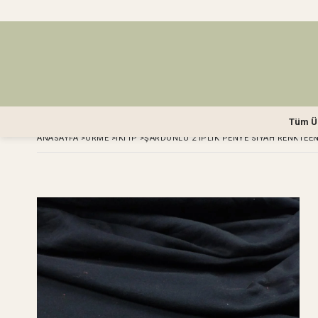
Tüm Ü
ANASAYFA
>
ÖRME
>
İKI IP
>
ŞARDONLU 2 İPLIK PENYE SIYAH RENKTEEN