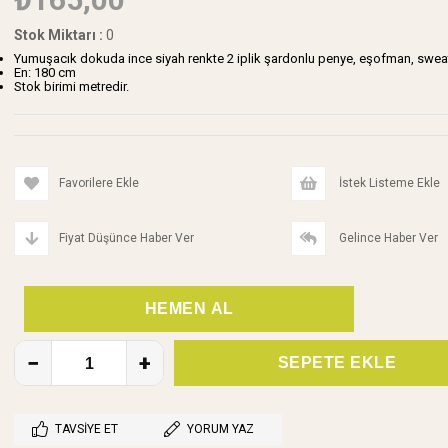
Stok Miktarı
:
0
Yumuşacık dokuda ince siyah renkte 2 iplik şardonlu penye, eşofman, sweat 
En: 180 cm
Stok birimi metredir.
Favorilere Ekle
İstek Listeme Ekle
Fiyat Düşünce Haber Ver
Gelince Haber Ver
TAVSIYE ET
YORUM YAZ