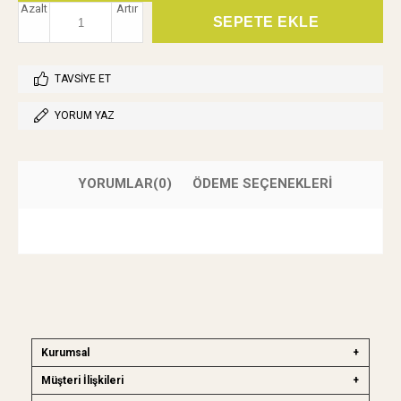
Azalt
Artır
TAVSIYE ET
YORUM YAZ
YORUMLAR
(0)
ÖDEME SEÇENEKLERI
Kurumsal
Müşteri İlişkileri