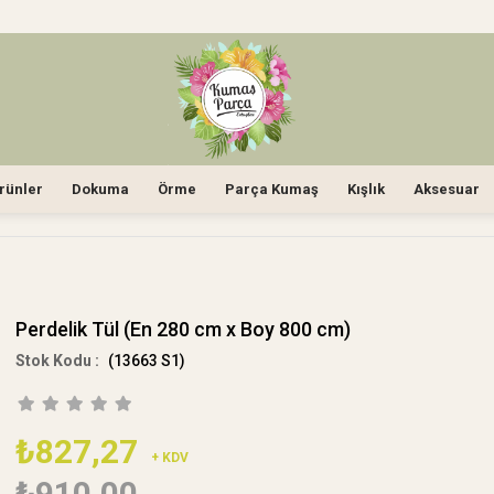
rünler
Dokuma
Örme
Parça Kumaş
Kışlık
Aksesuar
Perdelik Tül (En 280 cm x Boy 800 cm)
(13663 S1)
₺827,27
+ KDV
₺910,00