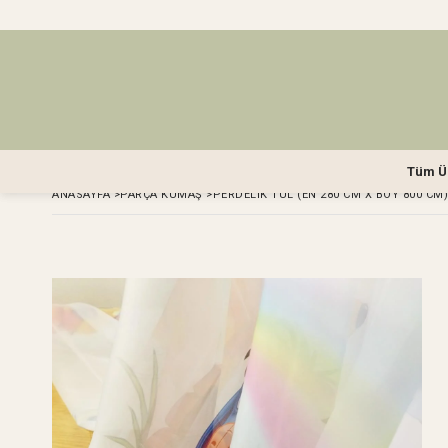
Tüm Ü
ANASAYFA
>
PARÇA KUMAŞ
>
PERDELIK TÜL (EN 280 CM X BOY 800 CM)