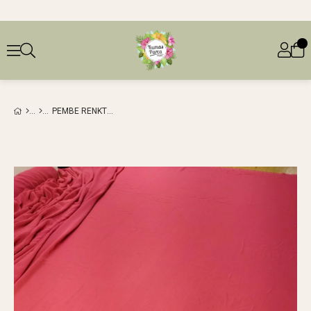
PEMBE RENKTE ŞIFON (EN 150 CM X BOY 250 CM)