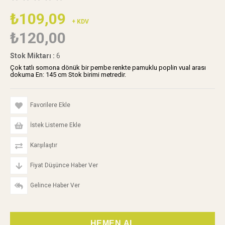
₺109,09
+ KDV
₺120,00
Stok Miktarı
:
6
Çok tatlı somona dönük bir pembe renkte pamuklu poplin vual arası
dokuma En: 145 cm Stok birimi metredir.
Favorilere Ekle
İstek Listeme Ekle
Karşılaştır
Fiyat Düşünce Haber Ver
Gelince Haber Ver