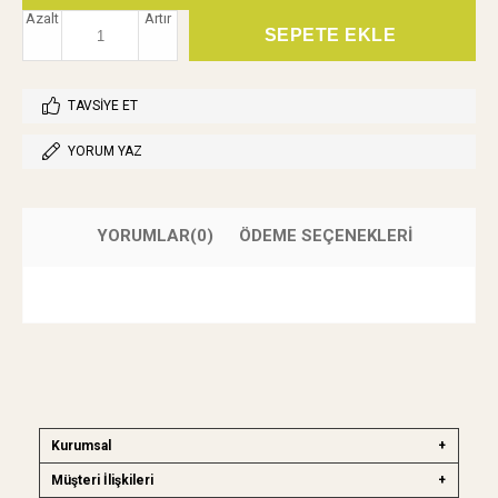
Azalt
Artır
TAVSIYE ET
YORUM YAZ
YORUMLAR
(0)
ÖDEME SEÇENEKLERI
Kurumsal
Müşteri İlişkileri