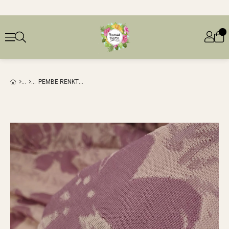
PEMBE RENKTE İNCE JARSE (EN 150 CM X BOY 215 CM)