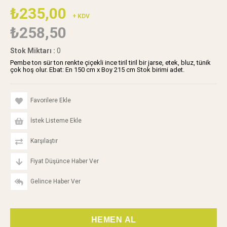
₺235,00
+ KDV
₺258,50
Stok Miktarı
:
0
Pembe ton sür ton renkte çiçekli ince tiril tiril bir jarse, etek, bluz, tünik
çok hoş olur. Ebat: En 150 cm x Boy 215 cm Stok birimi adet.
Favorilere Ekle
İstek Listeme Ekle
Karşılaştır
Fiyat Düşünce Haber Ver
Gelince Haber Ver