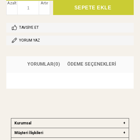
Azalt
Artır
TAVSIYE ET
YORUM YAZ
YORUMLAR
(0)
ÖDEME SEÇENEKLERI
Kurumsal
Müşteri İlişkileri