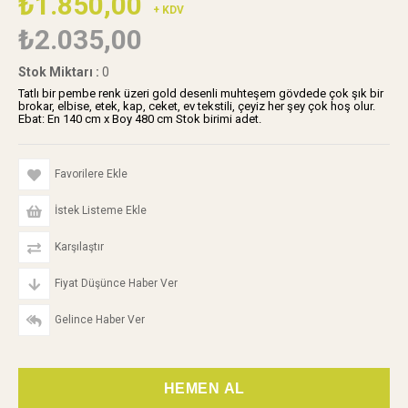
₺1.850,00
+ KDV
₺2.035,00
Stok Miktarı
:
0
Tatlı bir pembe renk üzeri gold desenli muhteşem gövdede çok şık bir
brokar, elbise, etek, kap, ceket, ev tekstili, çeyiz her şey çok hoş olur.
Ebat: En 140 cm x Boy 480 cm Stok birimi adet.
Favorilere Ekle
İstek Listeme Ekle
Karşılaştır
Fiyat Düşünce Haber Ver
Gelince Haber Ver