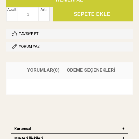
Azalt
Artır
TAVSIYE ET
YORUM YAZ
YORUMLAR
(0)
ÖDEME SEÇENEKLERI
Kurumsal
Müşteri İlişkileri