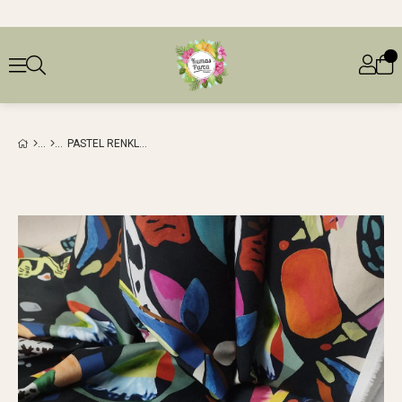
PASTEL RENKLERDE CICI DESENLI HAFIF ESNEK TOK PAMUKLU DOKUMA (EN 130 CM X BOY 280 CM)