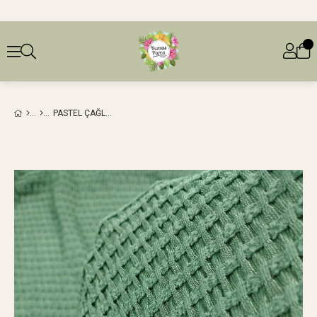
PASTEL ÇAĞLA YEŞILI RENKTE ÖRGÜ DESENLI JARSE (EN 160 CM X BOY 115 CM)