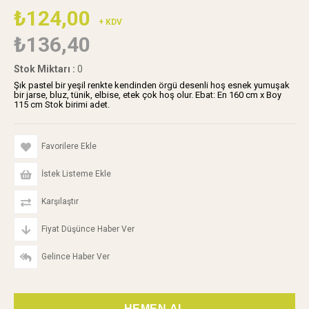
₺124,00
+ KDV
₺136,40
Stok Miktarı
:
0
Şık pastel bir yeşil renkte kendinden örgü desenli hoş esnek yumuşak
bir jarse, bluz, tünik, elbise, etek çok hoş olur. Ebat: En 160 cm x Boy
115 cm Stok birimi adet.
Favorilere Ekle
İstek Listeme Ekle
Karşılaştır
Fiyat Düşünce Haber Ver
Gelince Haber Ver