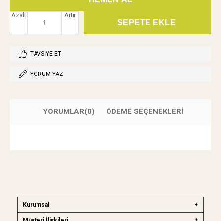
Azalt
Artır
TAVSIYE ET
YORUM YAZ
YORUMLAR
(0)
ÖDEME SEÇENEKLERI
Kurumsal
Müşteri İlişkileri