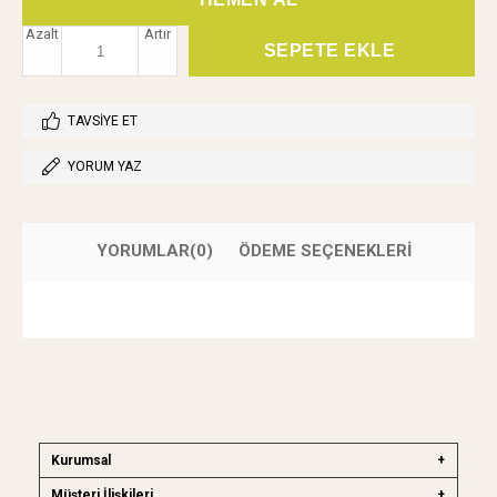
Azalt
Artır
TAVSIYE ET
YORUM YAZ
YORUMLAR
(0)
ÖDEME SEÇENEKLERI
Kurumsal
Müşteri İlişkileri