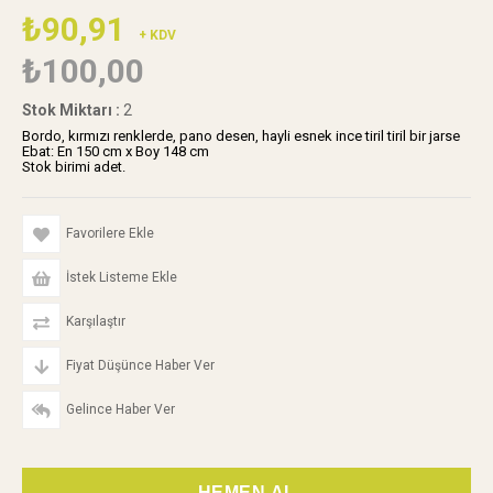
₺90,91
+ KDV
₺100,00
Stok Miktarı
:
2
Bordo, kırmızı renklerde, pano desen, hayli esnek ince tiril tiril bir jarse
Ebat: En 150 cm x Boy 148 cm
Stok birimi adet.
Favorilere Ekle
İstek Listeme Ekle
Karşılaştır
Fiyat Düşünce Haber Ver
Gelince Haber Ver