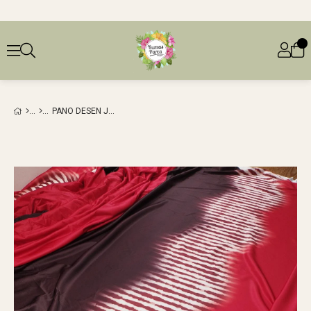
PANO DESEN JARSE KIRMIZI BORDO RENKLERDE (EN 150 CM X BOY 148 CM)