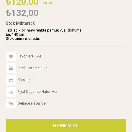
₺120,00
+ KDV
₺132,00
Stok Miktarı
:
0
Tatlı açık bir mavi renkte pamuk vual dokuma
En: 140 cm
Stok birimi metredir.
Favorilere Ekle
İstek Listeme Ekle
Karşılaştır
Fiyat Düşünce Haber Ver
Gelince Haber Ver