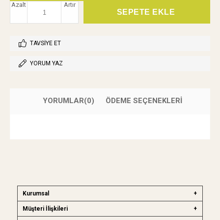
Azalt
Artır
TAVSIYE ET
YORUM YAZ
YORUMLAR
(0)
ÖDEME SEÇENEKLERI
Kurumsal
Müşteri İlişkileri