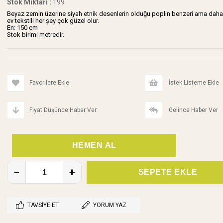
Stok Miktarı
:
199
Beyaz zemin üzerine siyah etnik desenlerin olduğu poplin benzeri ama daha
ev tekstili her şey çok güzel olur.
En: 150 cm
Stok birimi metredir.
Favorilere Ekle
İstek Listeme Ekle
Fiyat Düşünce Haber Ver
Gelince Haber Ver
TAVSIYE ET
YORUM YAZ