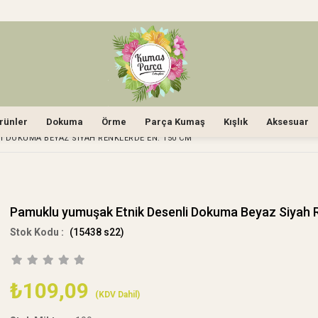
rünler
Dokuma
Örme
Parça Kumaş
Kışlık
Aksesuar
 DOKUMA BEYAZ SIYAH RENKLERDE EN: 150 CM
Pamuklu yumuşak Etnik Desenli Dokuma Beyaz Siyah 
(15438 s22)
₺109,09
(KDV Dahil)