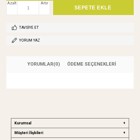
Azalt
Artır
TAVSIYE ET
YORUM YAZ
YORUMLAR
(0)
ÖDEME SEÇENEKLERI
Kurumsal
Müşteri İlişkileri