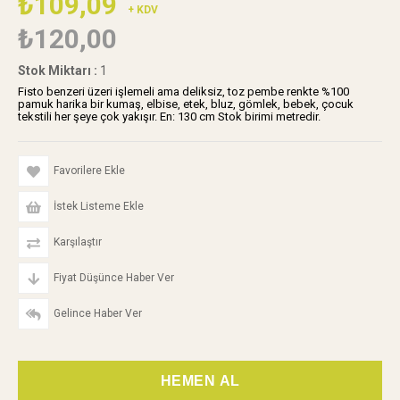
₺109,09
+ KDV
₺120,00
Stok Miktarı
:
1
Fisto benzeri üzeri işlemeli ama deliksiz, toz pembe renkte %100
pamuk harika bir kumaş, elbise, etek, bluz, gömlek, bebek, çocuk
tekstili her şeye çok yakışır. En: 130 cm Stok birimi metredir.
Favorilere Ekle
İstek Listeme Ekle
Karşılaştır
Fiyat Düşünce Haber Ver
Gelince Haber Ver