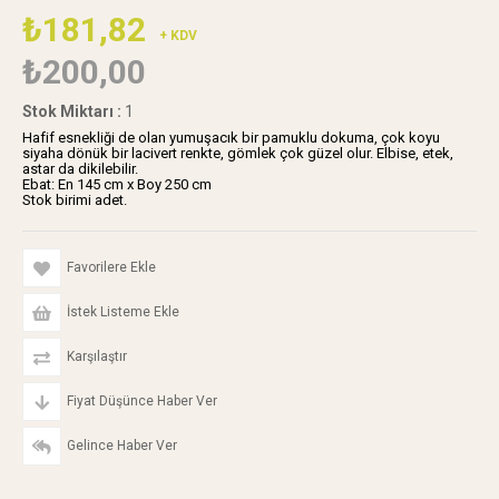
₺181,82
+ KDV
₺200,00
Stok Miktarı
:
1
Hafif esnekliği de olan yumuşacık bir pamuklu dokuma, çok koyu
siyaha dönük bir lacivert renkte, gömlek çok güzel olur. Elbise, etek,
astar da dikilebilir.
Ebat: En 145 cm x Boy 250 cm
Stok birimi adet.
Favorilere Ekle
İstek Listeme Ekle
Karşılaştır
Fiyat Düşünce Haber Ver
Gelince Haber Ver