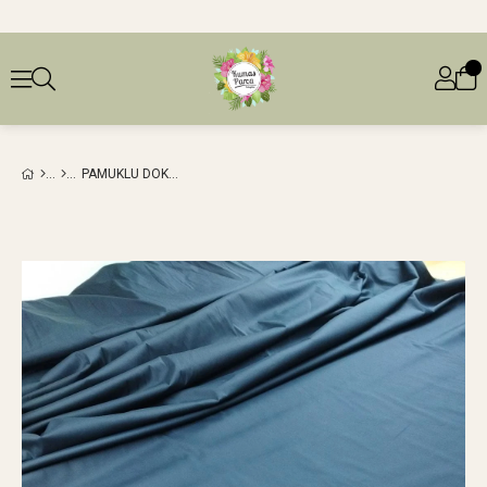
PAMUKLU DOKUMA LACIVERT RENKTE (EN 145 CM X BOY 250 CM)