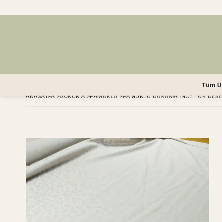
Tüm Ü
ANASAYFA
>
DOKUMA
>
PAMUKLU
>
PAMUKLU DOKUMA İNCE TOK DESENL