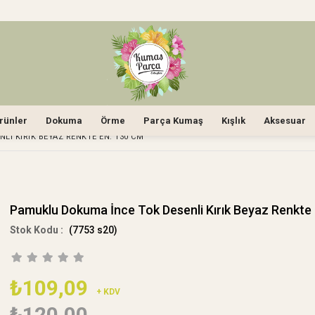
rünler
Dokuma
Örme
Parça Kumaş
Kışlık
Aksesuar
I KIRIK BEYAZ RENKTE EN: 130 CM
Pamuklu Dokuma İnce Tok Desenli Kırık Beyaz Renkte
(7753 s20)
₺109,09
+ KDV
₺120,00