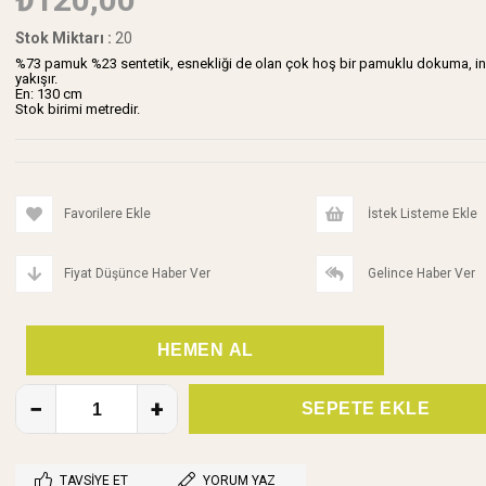
Stok Miktarı
:
20
%73 pamuk %23 sentetik, esnekliği de olan çok hoş bir pamuklu dokuma, ince a
yakışır.
En: 130 cm
Stok birimi metredir.
Favorilere Ekle
İstek Listeme Ekle
Fiyat Düşünce Haber Ver
Gelince Haber Ver
TAVSIYE ET
YORUM YAZ