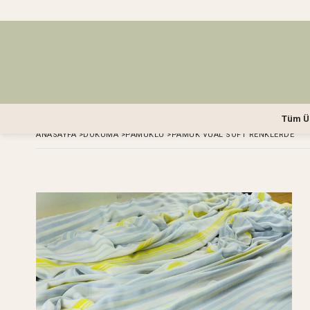
Tüm Ü
ANASAYFA
>
DOKUMA
>
PAMUKLU
>
PAMUK VUAL SOFT RENKLERDE