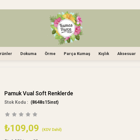
rünler
Dokuma
Örme
Parça Kumaş
Kışlık
Aksesuar
Pamuk Vual Soft Renklerde
(8648s15inst)
₺109,09
(KDV Dahil)