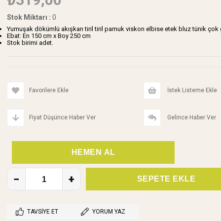
Stok Miktarı
:
0
Yumuşak dökümlü akışkan tiril tiril pamuk viskon elbise etek bluz tünik çok 
Ebat: En 150 cm x Boy 250 cm
Stok birimi adet.
Favorilere Ekle
İstek Listeme Ekle
Fiyat Düşünce Haber Ver
Gelince Haber Ver
TAVSIYE ET
YORUM YAZ