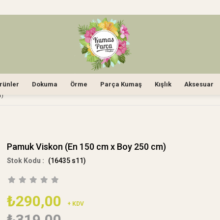
rünler
Dokuma
Örme
Parça Kumaş
Kışlık
Aksesuar
M)
Pamuk Viskon (En 150 cm x Boy 250 cm)
(16435 s11)
₺290,00
+ KDV
₺319,00