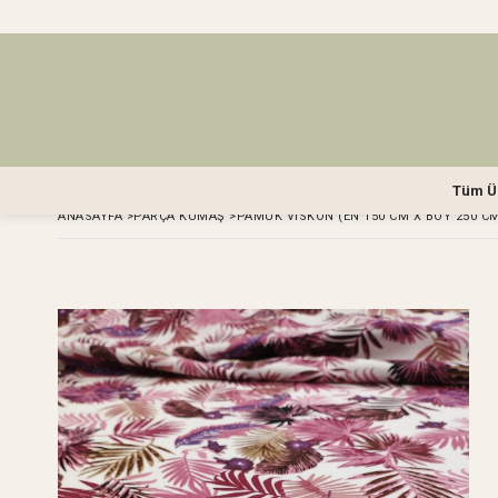
Tüm Ü
ANASAYFA
>
PARÇA KUMAŞ
>
PAMUK VISKON (EN 150 CM X BOY 250 C