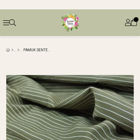
PAMUK SENTETIK DOKUMA YEŞIL EKRU ENINE ÇIZGILI (EN 140 CM X BOY 180 CM)