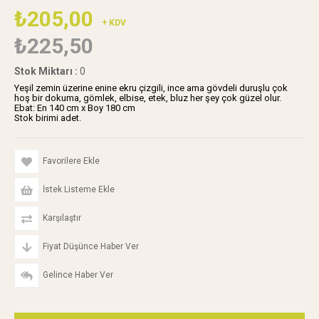
₺205,00
+ KDV
₺225,50
Stok Miktarı
:
0
Yeşil zemin üzerine enine ekru çizgili, ince ama gövdeli duruşlu çok
hoş bir dokuma, gömlek, elbise, etek, bluz her şey çok güzel olur.
Ebat: En 140 cm x Boy 180 cm
Stok birimi adet.
Favorilere Ekle
İstek Listeme Ekle
Karşılaştır
Fiyat Düşünce Haber Ver
Gelince Haber Ver