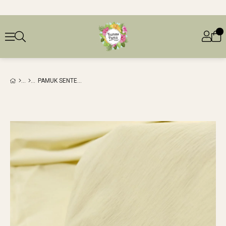
PAMUK SENTETIK DOKUMA KREM RENKTE (EN 160 CM X BOY 280 CM)