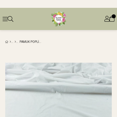
PAMUK POPLIN BEYAZ RENKTE (EN 140 CM X BOY 180 CM)