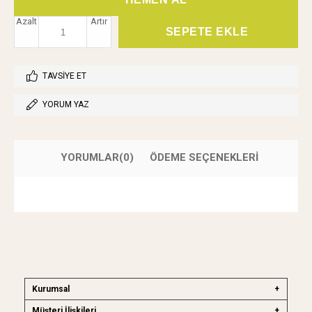
Azalt
Artır
TAVSIYE ET
YORUM YAZ
YORUMLAR
(0)
ÖDEME SEÇENEKLERI
Kurumsal
Müşteri İlişkileri