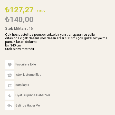
₺127,27
+ KDV
₺140,00
Stok Miktarı
:
16
Çok hoş pastel toz pembe renkte bir yanı transparan su yollu,
ortasında çiçek desenli (her desen arası 100 cm) çok güzel bir yakma
pamuk keten dokuma
En: 140 cm
Stok birimi metredir.
Favorilere Ekle
İstek Listeme Ekle
Karşılaştır
Fiyat Düşünce Haber Ver
Gelince Haber Ver