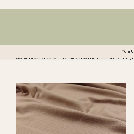
Tüm Ü
ANASAYFA
>
ÖRME
>
ÖRME YUMUŞACIK HAVLI KÜLLÜ PEMBE MUHTEŞEM