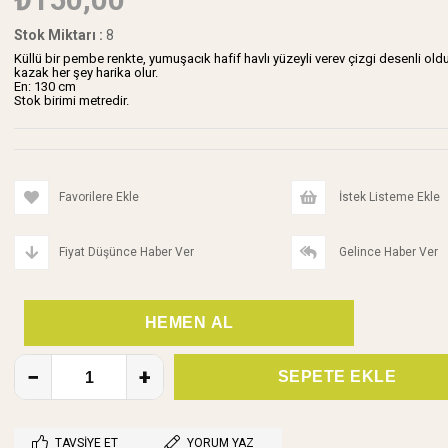
Stok Miktarı
:
8
Küllü bir pembe renkte, yumuşacık hafif havlı yüzeyli verev çizgi desenli old
kazak her şey harika olur.
En: 130 cm
Stok birimi metredir.
Favorilere Ekle
İstek Listeme Ekle
Fiyat Düşünce Haber Ver
Gelince Haber Ver
TAVSIYE ET
YORUM YAZ