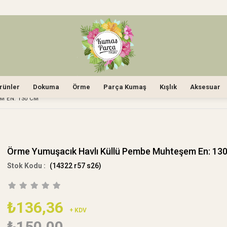
rünler
Dokuma
Örme
Parça Kumaş
Kışlık
Aksesuar
 EN: 130 CM
Örme Yumuşacık Havlı Küllü Pembe Muhteşem En: 13
(14322 r57 s26)
₺136,36
+ KDV
₺150,00