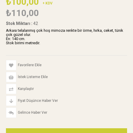
₺100,00
+ KDV
₺110,00
Stok Miktarı
:
42
Arkası telalanmış çok hoş mimoza renkte bir örme, hırka, ceket, tünik
çok güzel olur.
En: 140 cm.
Stok birimi metredir.
Favorilere Ekle
İstek Listeme Ekle
Karşılaştır
Fiyat Düşünce Haber Ver
Gelince Haber Ver