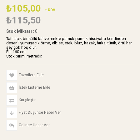
₺105,00
+ KDV
₺115,50
Stok Miktarı
:
0
Tatlı açık bir sütlü kahve renkte pamuk pamuk hissiyatta kendinden
desenli yumuşacık örme, elbise, etek, bluz, kazak, hırka, tünik, örtü her
şey çok hoş olur.
En: 160 cm
Stok birimi metredir.
Favorilere Ekle
İstek Listeme Ekle
Karşılaştır
Fiyat Düşünce Haber Ver
Gelince Haber Ver