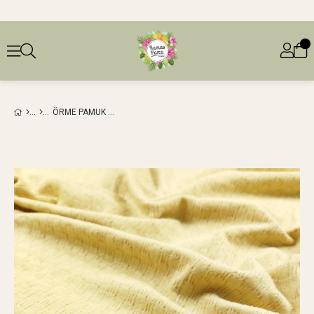
ÖRME PAMUK PAMUK DESENLI SÜTLÜ KAHVE RENKTE EN: 160 CM