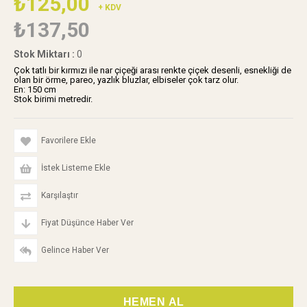
₺125,00
+ KDV
₺137,50
Stok Miktarı
:
0
Çok tatlı bir kırmızı ile nar çiçeği arası renkte çiçek desenli, esnekliği de
olan bir örme, pareo, yazlık bluzlar, elbiseler çok tarz olur.
En: 150 cm
Stok birimi metredir.
Favorilere Ekle
İstek Listeme Ekle
Karşılaştır
Fiyat Düşünce Haber Ver
Gelince Haber Ver