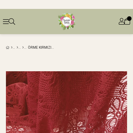
ÖRME KIRMIZI NAR ÇIÇEĞI RENKTE EN: 150 CM