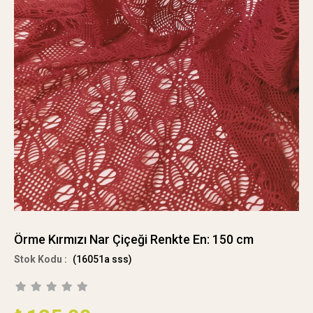
Örme Kırmızı Nar Çiçeği Renkte En: 150 cm
(16051a sss)