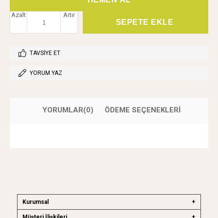
Azalt
Artır
TAVSIYE ET
YORUM YAZ
YORUMLAR
(0)
ÖDEME SEÇENEKLERI
Kurumsal
Müşteri İlişkileri