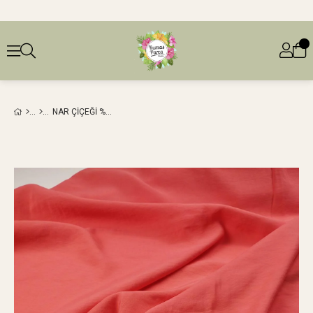
NAR ÇIÇEĞI %84 VISKON %16 SENTETIK AEROBIN DOKUMALAR (EN 140 CM X BOY 230 CM)