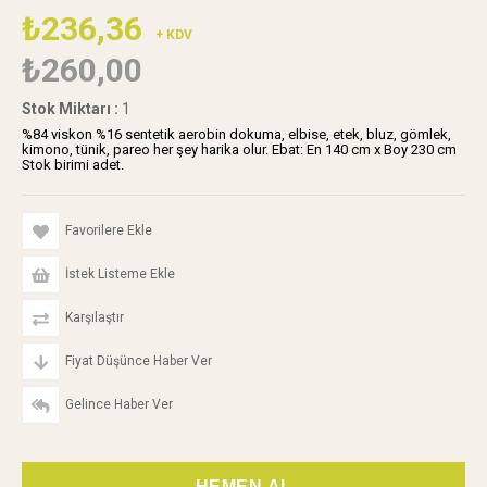
₺236,36
+ KDV
₺260,00
Stok Miktarı
:
1
%84 viskon %16 sentetik aerobin dokuma, elbise, etek, bluz, gömlek,
kimono, tünik, pareo her şey harika olur. Ebat: En 140 cm x Boy 230 cm
Stok birimi adet.
Favorilere Ekle
İstek Listeme Ekle
Karşılaştır
Fiyat Düşünce Haber Ver
Gelince Haber Ver