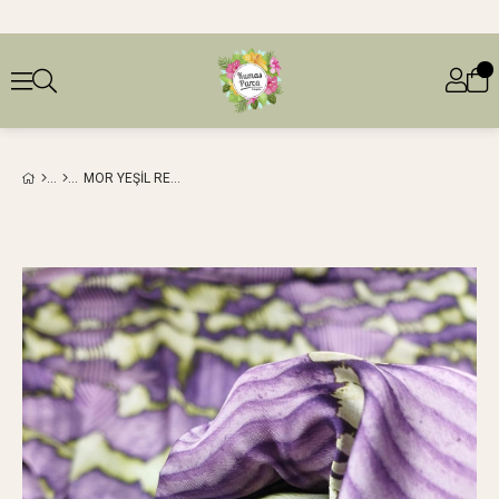
MOR YEŞIL RENKLERDE İNCE SATEN (EN 140 CM X BOY 230 CM)