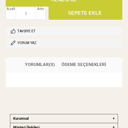
Azalt
Artır
TAVSIYE ET
YORUM YAZ
YORUMLAR
(0)
ÖDEME SEÇENEKLERI
Kurumsal
Müşteri İlişkileri