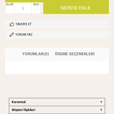
Azalt
Artır
TAVSIYE ET
YORUM YAZ
YORUMLAR
(0)
ÖDEME SEÇENEKLERI
Kurumsal
Müşteri İlişkileri