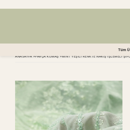
Tüm Ü
ANASAYFA
>
PARÇA KUMAŞ
>
MINT YEŞILI RENKTE NAKIŞ İŞLEMELI ŞIF