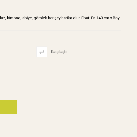
tek, bluz, kimono, abiye, gömlek her şey harika olur. Ebat: En 140 cm x Boy
Karşılaştır