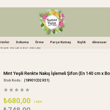
rünler
Dokuma
Örme
Parça Kumaş
Kışlık
Aksesuar
ON (EN 140 CM X BOY 340 CM)
Mint Yeşili Renkte Nakış İşlemeli Şifon (En 140 cm x B
(18901CD2 R31)
₺680,00
+ KDV
₺748,00