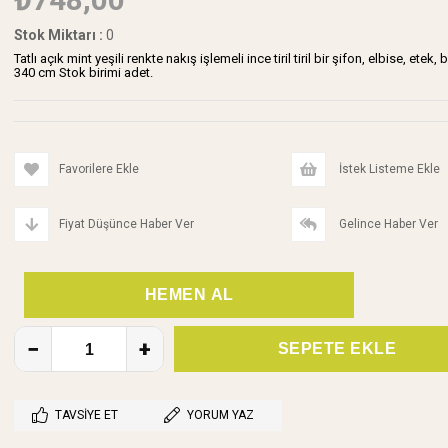
Stok Miktarı
:
0
Tatlı açık mint yeşili renkte nakış işlemeli ince tiril tiril bir şifon, elbise, e
340 cm Stok birimi adet.
Favorilere Ekle
İstek Listeme Ekle
Fiyat Düşünce Haber Ver
Gelince Haber Ver
TAVSIYE ET
YORUM YAZ