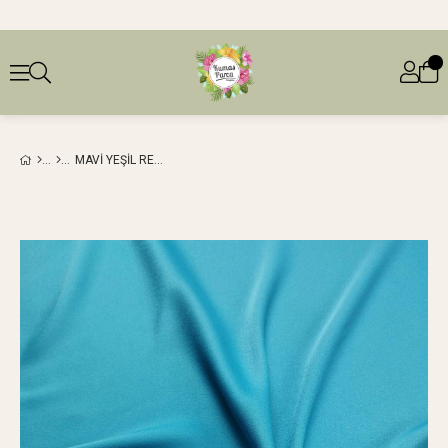
MAVI YEŞIL RENKTE SATEN (EN 145 CM X BOY 160 CM)