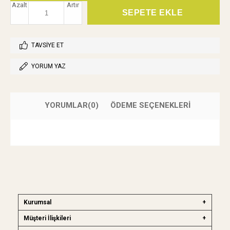
Azalt
Artır
TAVSIYE ET
YORUM YAZ
YORUMLAR
(0)
ÖDEME SEÇENEKLERI
Kurumsal
Müşteri İlişkileri