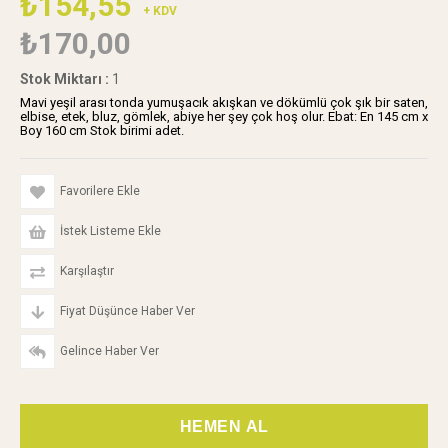
₺154,55
+ KDV
₺170,00
Stok Miktarı
:
1
Mavi yeşil arası tonda yumuşacık akışkan ve dökümlü çok şık bir saten,
elbise, etek, bluz, gömlek, abiye her şey çok hoş olur. Ebat: En 145 cm x
Boy 160 cm Stok birimi adet.
Favorilere Ekle
İstek Listeme Ekle
Karşılaştır
Fiyat Düşünce Haber Ver
Gelince Haber Ver