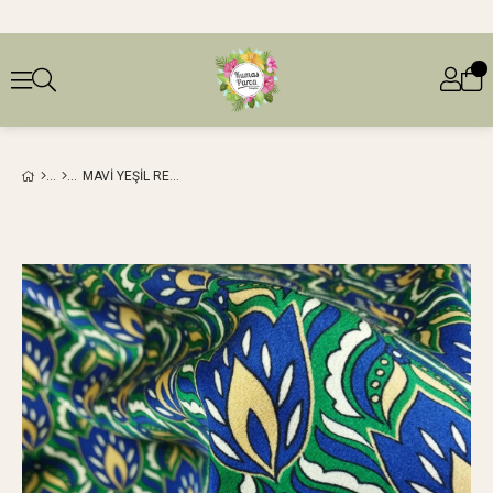
MAVI YEŞIL RENKLERDE %100 SATEN VISKON (EN 140 CM X BOY 270 CM)