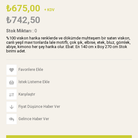
₺675,00
+ KDV
₺742,50
Stok Miktarı
:
0
%100 viskon harika renklerde ve dökümde muhteşem bir saten viskon,
canlı yeşil mavi tonlarda lale motifli, çok şık, elbise, etek, bluz, gömlek,
abiye, kimono her şey harika olur. Ebat: En 140 cm x Boy 270 cm Stok
birimi adet.
Favorilere Ekle
İstek Listeme Ekle
Karşılaştır
Fiyat Düşünce Haber Ver
Gelince Haber Ver