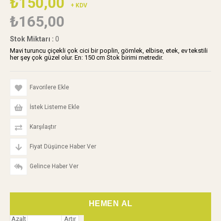
₺150,00
+ KDV
₺165,00
Stok Miktarı
:
0
Mavi turuncu çiçekli çok cici bir poplin, gömlek, elbise, etek, ev tekstili
her şey çok güzel olur. En: 150 cm Stok birimi metredir.
Favorilere Ekle
İstek Listeme Ekle
Karşılaştır
Fiyat Düşünce Haber Ver
Gelince Haber Ver
Azalt
Artır