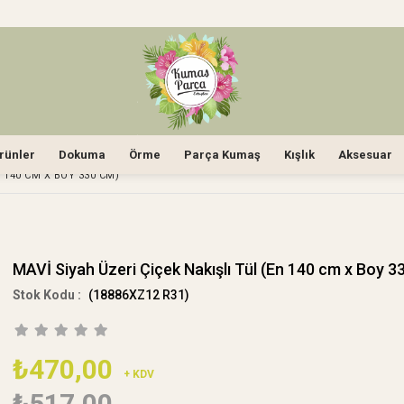
rünler
Dokuma
Örme
Parça Kumaş
Kışlık
Aksesuar
N 140 CM X BOY 330 CM)
MAVİ Siyah Üzeri Çiçek Nakışlı Tül (En 140 cm x Boy 3
(18886XZ12 R31)
₺470,00
+ KDV
₺517,00