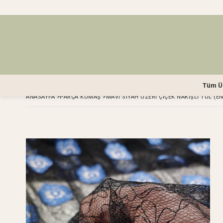
Tüm Ü
ANASAYFA
>
PARÇA KUMAŞ
>
MAVİ SIYAH ÜZERI ÇIÇEK NAKIŞLI TÜL (E