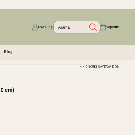
Üye Girişi
Sepetim
Blog
< < ÖNCEKI SAYFAYA DÖN
30 cm)