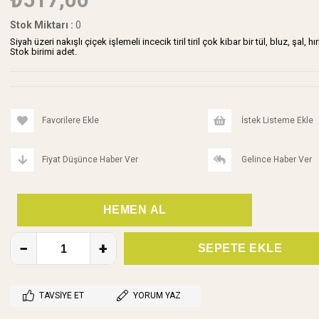
Stok Miktarı
:
0
Siyah üzeri nakışlı çiçek işlemeli incecik tiril tiril çok kibar bir tül, bluz, şal
Stok birimi adet.
Favorilere Ekle
İstek Listeme Ekle
Fiyat Düşünce Haber Ver
Gelince Haber Ver
TAVSIYE ET
YORUM YAZ