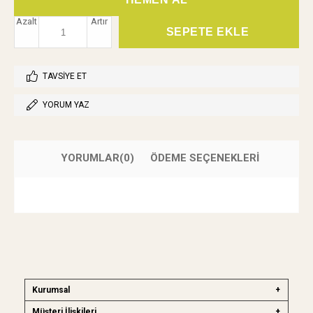
Azalt
Artır
TAVSIYE ET
YORUM YAZ
YORUMLAR
(0)
ÖDEME SEÇENEKLERI
Kurumsal
Müşteri İlişkileri