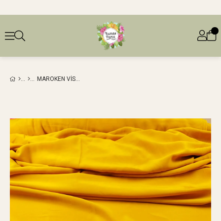
MAROKEN VISKON HARDAL RENKTE (EN 145 CM X BOY 285 CM)