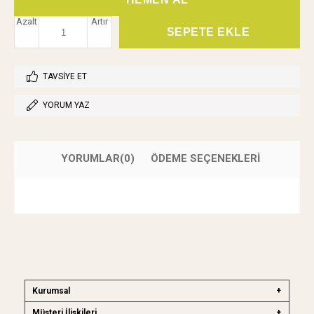
Azalt
Artır
TAVSIYE ET
YORUM YAZ
YORUMLAR
(0)
ÖDEME SEÇENEKLERI
Kurumsal
Müşteri İlişkileri