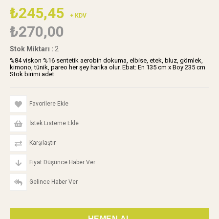
₺245,45
+ KDV
₺270,00
Stok Miktarı
:
2
%84 viskon %16 sentetik aerobin dokuma, elbise, etek, bluz, gömlek,
kimono, tünik, pareo her şey harika olur. Ebat: En 135 cm x Boy 235 cm
Stok birimi adet.
Favorilere Ekle
İstek Listeme Ekle
Karşılaştır
Fiyat Düşünce Haber Ver
Gelince Haber Ver