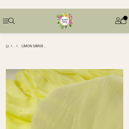
LIMON SARISI %84 VISKON %16 SENTETIK AEROBIN DOKUMALAR (EN 135 CM X BOY 235 CM)