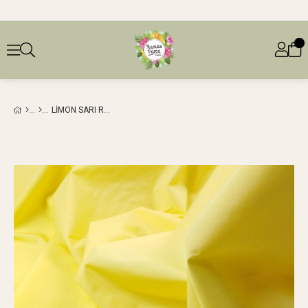
LIMON SARI RENKTE POPLIN DOKUMA (EN 150 CM X BOY 230 CM)