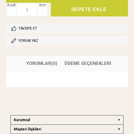
Azalt
Artır
TAVSIYE ET
YORUM YAZ
YORUMLAR
(0)
ÖDEME SEÇENEKLERI
Kurumsal
Müşteri İlişkileri