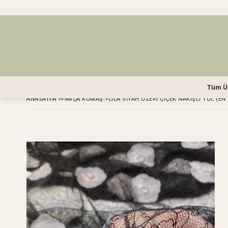
Tüm Ü
ANASAYFA
>
PARÇA KUMAŞ
>
LİLA SIYAH ÜZERI ÇIÇEK NAKIŞLI TÜL (EN