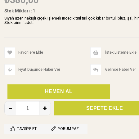
Stok Miktarı
:
1
Siyah üzeri nakışlı çiçek işlemeli incecik tiril tiril çok kibar bir tül, bluz, şal
Stok birimi adet.
Favorilere Ekle
İstek Listeme Ekle
Fiyat Düşünce Haber Ver
Gelince Haber Ver
TAVSIYE ET
YORUM YAZ