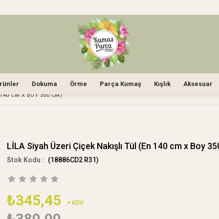
rünler
Dokuma
Örme
Parça Kumaş
Kışlık
Aksesuar
 140 CM X BOY 350 CM)
LİLA Siyah Üzeri Çiçek Nakışlı Tül (En 140 cm x Boy 3
(18886CD2 R31)
₺345,45
+ KDV
₺380,00