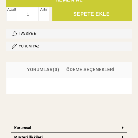
Azalt
Artır
TAVSIYE ET
YORUM YAZ
YORUMLAR
(0)
ÖDEME SEÇENEKLERI
Kurumsal
Müşteri İlişkileri