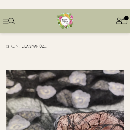
LİLA SIYAH ÜZERI ÇIÇEK NAKIŞLI TÜL (EN 140 CM X BOY 330 CM)