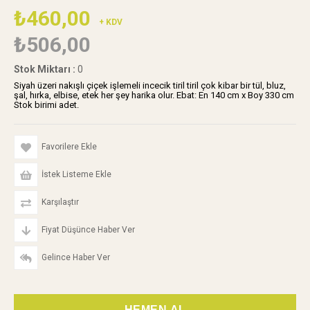
₺460,00
+ KDV
₺506,00
Stok Miktarı
:
0
Siyah üzeri nakışlı çiçek işlemeli incecik tiril tiril çok kibar bir tül, bluz,
şal, hırka, elbise, etek her şey harika olur. Ebat: En 140 cm x Boy 330 cm
Stok birimi adet.
Favorilere Ekle
İstek Listeme Ekle
Karşılaştır
Fiyat Düşünce Haber Ver
Gelince Haber Ver