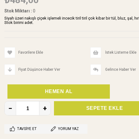
Stok Miktarı
:
0
Siyah üzeri nakışlı çiçek işlemeli incecik tiril tiril çok kibar bir tül, bluz, şal
Stok birimi adet.
Favorilere Ekle
İstek Listeme Ekle
Fiyat Düşünce Haber Ver
Gelince Haber Ver
TAVSIYE ET
YORUM YAZ