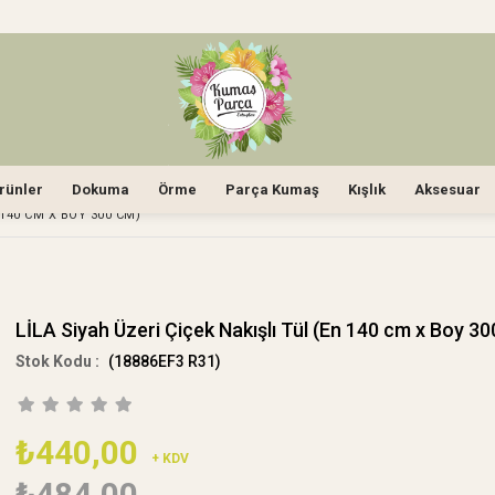
rünler
Dokuma
Örme
Parça Kumaş
Kışlık
Aksesuar
 140 CM X BOY 300 CM)
LİLA Siyah Üzeri Çiçek Nakışlı Tül (En 140 cm x Boy 3
(18886EF3 R31)
₺440,00
+ KDV
₺484,00