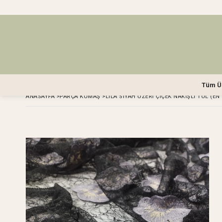
Tüm Ü
ANASAYFA
>
PARÇA KUMAŞ
>
LİLA SIYAH ÜZERI ÇIÇEK NAKIŞLI TÜL (EN