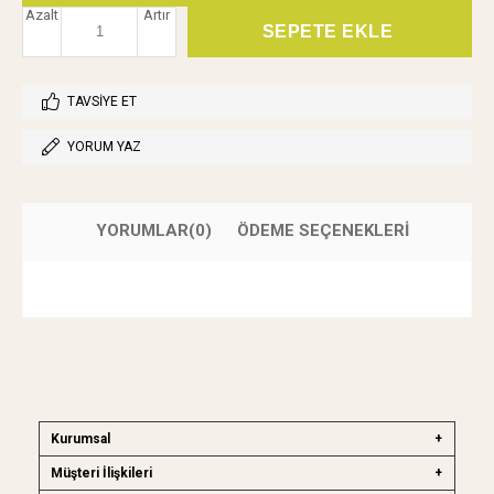
Azalt
Artır
TAVSIYE ET
YORUM YAZ
YORUMLAR
(0)
ÖDEME SEÇENEKLERI
Kurumsal
Müşteri İlişkileri