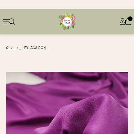
LEYLAĞA DÖNÜK PEMBE RENKTE DOLGUN ESNEK SATEN (EN 120 CM X BOY 240 CM)