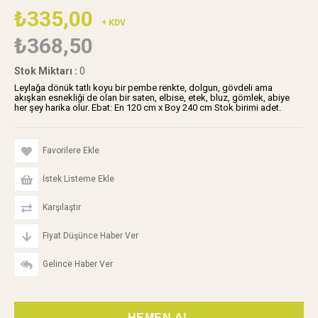
₺335,00
+ KDV
₺368,50
Stok Miktarı
:
0
Leylağa dönük tatlı koyu bir pembe renkte, dolgun, gövdeli ama
akışkan esnekliği de olan bir saten, elbise, etek, bluz, gömlek, abiye
her şey harika olur. Ebat: En 120 cm x Boy 240 cm Stok birimi adet.
Favorilere Ekle
İstek Listeme Ekle
Karşılaştır
Fiyat Düşünce Haber Ver
Gelince Haber Ver