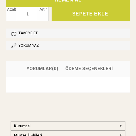
Azalt
Artır
TAVSIYE ET
YORUM YAZ
YORUMLAR
(0)
ÖDEME SEÇENEKLERI
Kurumsal
Müşteri İlişkileri