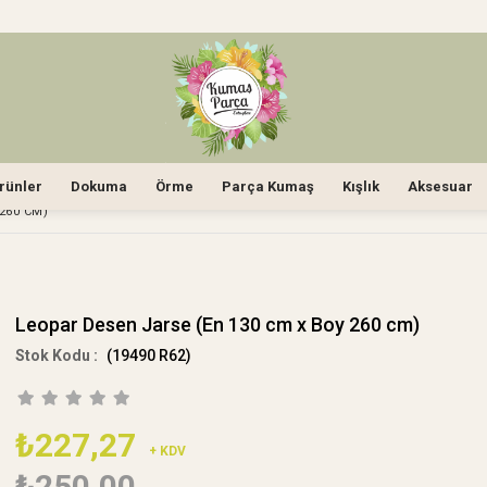
rünler
Dokuma
Örme
Parça Kumaş
Kışlık
Aksesuar
260 CM)
Leopar Desen Jarse (En 130 cm x Boy 260 cm)
(19490 R62)
₺227,27
+ KDV
₺250,00