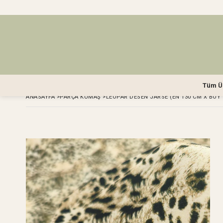
Tüm Ü
ANASAYFA
>
PARÇA KUMAŞ
>
LEOPAR DESEN JARSE (EN 130 CM X BOY 