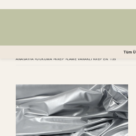
Tüm Ü
ANASAYFA
>
DOKUMA
>
KREP
>
LAME VARAKLI KREP EN: 135