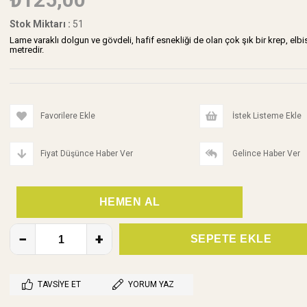
Stok Miktarı
:
51
Lame varaklı dolgun ve gövdeli, hafif esnekliği de olan çok şık bir krep, elbis
metredir.
Favorilere Ekle
İstek Listeme Ekle
Fiyat Düşünce Haber Ver
Gelince Haber Ver
TAVSIYE ET
YORUM YAZ