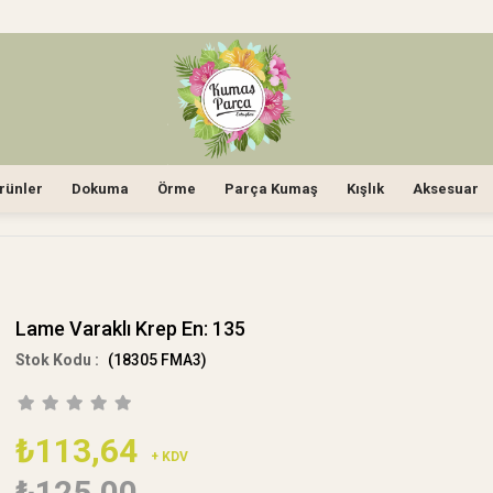
rünler
Dokuma
Örme
Parça Kumaş
Kışlık
Aksesuar
Lame Varaklı Krep En: 135
(18305 FMA3)
₺113,64
+ KDV
₺125,00